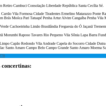
m Retiro Cambuci Consolação Liberdade República Santa Cecília Sé.
Carrão Vila Formosa Cidade Tiradentes Ermelino Matarazzo Ponte Ras
 Brás Moóca Pari Tatuapé Penha Artur Alvim Cangaíba Penha Vila Ma
Verde Cachoeirinha Limão Brasilândia Freguesia do Ó Jaçanã Tremem
ã Morumbi Raposo Tavares Rio Pequeno Vila Sônia Lapa Barra Funda J
impo Capão Redondo Vila Andrade Capela do Socorro Cidade Dutra G
rsilac Santo Amaro Campo Belo Campo Grande Santo Amaro Moema Sa
778
 concertinas: