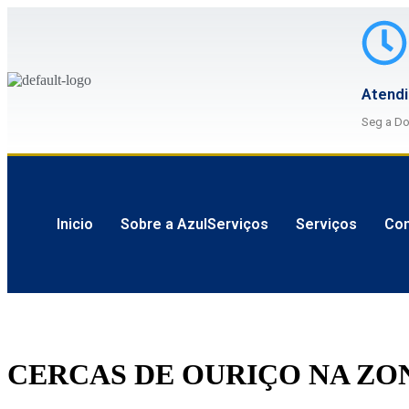
Atend
Seg a D
Inicio
Sobre a AzulServiços
Serviços
Con
CERCAS DE OURIÇO NA ZON