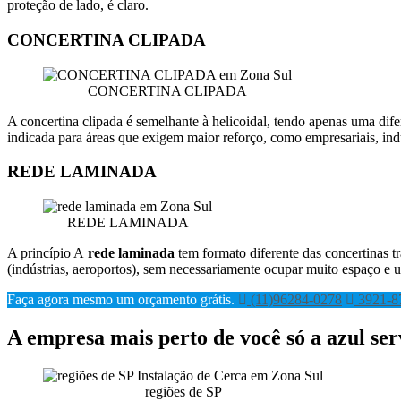
proteção de lado, é claro.
CONCERTINA CLIPADA
CONCERTINA CLIPADA
A concertina clipada é semelhante à helicoidal, tendo apenas uma dife
indicada para áreas que exigem maior reforço, como empresariais, indu
REDE LAMINADA
REDE LAMINADA
A princípio A
rede laminada
tem formato diferente das concertinas t
(indústrias, aeroportos), sem necessariamente ocupar muito espaço e um
Faça agora mesmo um orçamento grátis.
(11)96284-0278
3921-8
A empresa mais perto de você só a azul ser
regiões de SP