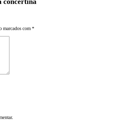
a concertina
ão marcados com
*
mentar.