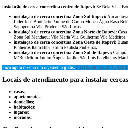
instalação de cerca concertina
centro de Itapevi:
Sé Bela Vista Bo
instalação de cerca concertina
Zona Sul Itapevi:
Aricanduva 
Líder José Bonifácio Parque do Carmo Mooca Água Rasa Belém
Sapopemba Vila Prudente São Lucas.
instalação de cerca concertina
Zona Norte de Itapevi:
Casa 
Zona Sul Mandaqui Vila Maria Vila Guilherme Vila Medeiros.
instalação de cerca concertina
Zona Oeste de Itapevi:
Butant
Pinheiros Itaim Bibi Jardim Paulista Pinheiros.
instalação de cerca concertina
Zona Sul de Itapevi:
Campo L
M’Boi Mirim Jardim Ângela Jardim São Luís Parelheiros Ma
Faça agora mesmo um orçamento grátis.
(11)96284-0278
3921-8
Locais de atendimento para instalar cercas
casas
;
apartamentos
;
domicílios
;
habitações
;
lugares
;
moradas
;