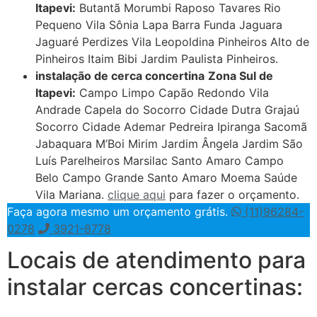
Itapevi:
Butantã Morumbi Raposo Tavares Rio
Pequeno Vila Sônia Lapa Barra Funda Jaguara
Jaguaré Perdizes Vila Leopoldina Pinheiros Alto de
Pinheiros Itaim Bibi Jardim Paulista Pinheiros.
instalação de cerca concertina
Zona Sul de
Itapevi:
Campo Limpo Capão Redondo Vila
Andrade Capela do Socorro Cidade Dutra Grajaú
Socorro Cidade Ademar Pedreira Ipiranga Sacomã
Jabaquara M’Boi Mirim Jardim Ângela Jardim São
Luís Parelheiros Marsilac Santo Amaro Campo
Belo Campo Grande Santo Amaro Moema Saúde
Vila Mariana.
clique aqui
para fazer o orçamento.
Faça agora mesmo um orçamento grátis.
(11)96284-
0278
3921-8778
Locais de atendimento para
instalar cercas concertinas: