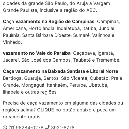
cidades da grande São Paulo, do Arujá a Vargem
Grande Paulista, inclusive a região do ABC.
C
aça
vazamento na Região de Campinas
: Campinas,
Americana, Hortolândia, Indaiatuba, Itatiba, Jundiaí,
Paulínia, Santa Bárbara D’oeste, Sumaré, Valinhos e
Vinhedo.
vazamento no Vale do Paraíba
: Caçapava, Igaratá,
Jacareí, São José dos Campos, Taubaté e Tremembé.
Caça vazamento na Baixada Santista e Litoral Norte
:
Bertioga, Guarujá, Santos, São Vicente, Cubatão, Praia
Grande, Mongaguá, Itanhaém, Peruíbe, Ubatuba,
Ilhabela e outras regiões.
Precisa de caça vazamento em alguma das cidades ou
regiões acima? CLIQUE no botão abaixo e peça um
orçamento grátis.
(11)96284-0278
3921-8778