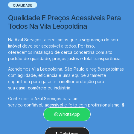
QUALIDADE
Qualidade E Preços Acessíveis Para
Todos Na Vila Leopoldina
Na
Azul Serviços
, acreditamos que a
segurança do seu
imóvel
deve ser acessível a todos. Por isso,
oferecemos
instalação de cerca concertina
com
alto
padrão de qualidade
,
preços justos
e
total transparência
.
Atendemos
Vila Leopoldina
,
São Paulo
e regiões próximas
com
agilidade
,
eficiência
e uma equipe altamente
capacitada para garantir a
melhor proteção
para
sua
casa
,
comércio
ou
indústria
.
Conte com a
Azul Serviços
para um
serviço
confiável
,
acessível
e feito com
profissionalismo
! 🔒
WhatsApp