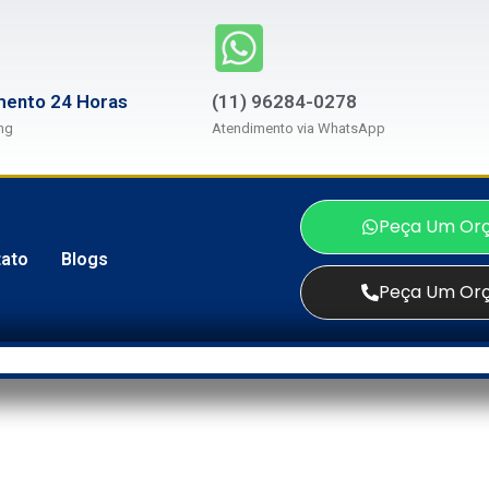
mento 24 Horas
(11) 96284-0278
mg
Atendimento via WhatsApp
Peça Um Or
ato
Blogs
Peça Um Or