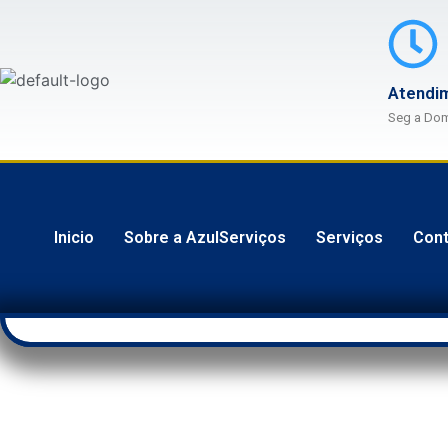
Atendi
Seg a Do
Inicio
Sobre a AzulServiços
Serviços
Cont