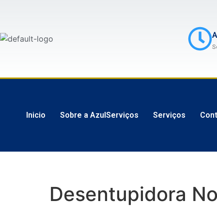
A
S
Inicio
Sobre a AzulServiços
Serviços
Cont
Desentupidora No